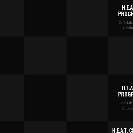
H.E.A
PROG
Cvičí
Lib
10 vol
H.E.A
PROG
Cvičí
Lib
5 voln
H.E.A.T. 