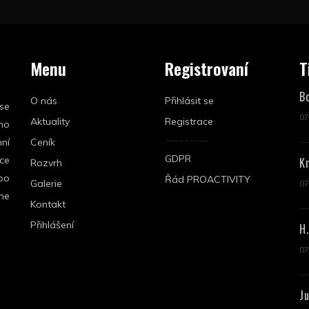
Menu
Registrovaní
T
B
O nás
Přihlásit se
se
07
Aktuality
Registrace
eno
---------
ní
Ceník
GDPR
kce
K
Rozvrh
po
Řád PROACTIVITY
Galerie
07
eme
Kontakt
Přihlášení
H.
07
J