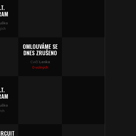
.T.
RAM
uška
ných
OMLOUVÁME SE
DNES ZRUŠENO
Cvičí
Lenka
0 volných
.T.
RAM
uška
ých
CIRCUIT