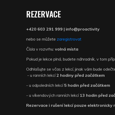
REZERVACE
+420 603 291 999 | info@proactivity
nebo se můžete
zaregistrovat
Čísla v rozvrhu:
volná místa
Pokud je lekce plná, budete náhradník, v tom pří
Odhlašujte se včas z lekcí, jinak vám bude odečt
- u ranních lekcí
2 hodiny před začátkem
- u odpoledních lekcí
5 hodin před začátkem
- u víkendových ranních lekcí
13 hodin před z
Rezervace i rušení lekcí pouze elektronicky