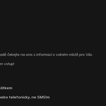
padě čekejte na sms s informací o volném místě pro Vás.
en vstup!
ačátkem
 nebo telefonicky, ne SMS!m