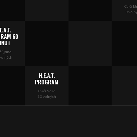
Cvičí
Mi
9 voln
E.A.T.
RAM 60
INUT
čí
Jana
volných
H.E.A.T.
PROGRAM
Cvičí
Sára
10 volných