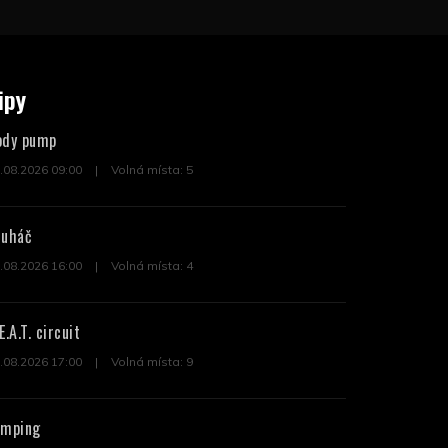
ipy
ody pump
.08.2026 09:00
Volná místa: 5
ruháč
.08.2026 16:00
Volná místa: 4
E.A.T. circuit
.08.2026 17:00
Volná místa: 9
umping