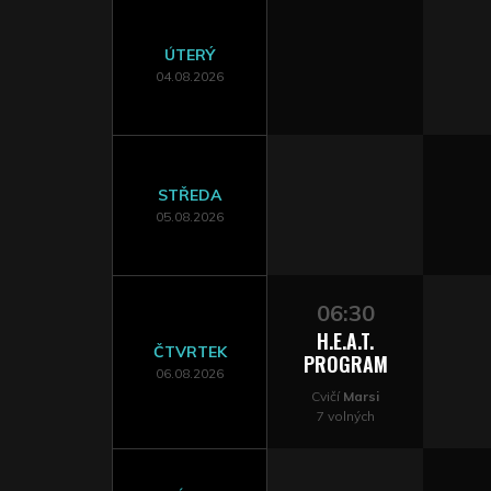
ÚTERÝ
04.08.2026
STŘEDA
05.08.2026
06:30
H.E.A.T.
ČTVRTEK
PROGRAM
06.08.2026
Cvičí
Marsi
7 volných