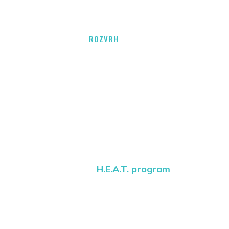
AKTUALITY
CENÍK
ROZVRH
GALERIE
KONTAKT
H.E.A.T. PROGRAM
Home
H.E.A.T. program